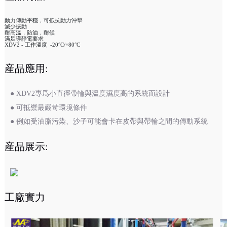
動力傳動平穩，可抵抗動力沖擊
減少振動
耐高溫，防油，耐候
滿足導靜電要求
XDV2 - 工作溫度 -20°C/+80°C
産品應用:
● XDV2專爲小直徑帶輪與溫度濕度高的系統而設計
● 可抵禦最嚴苛環境條件
● 例如受油脂污染、沙子可能會卡在皮帶與帶輪之間的傳動系統
産品展示:
工廠實力